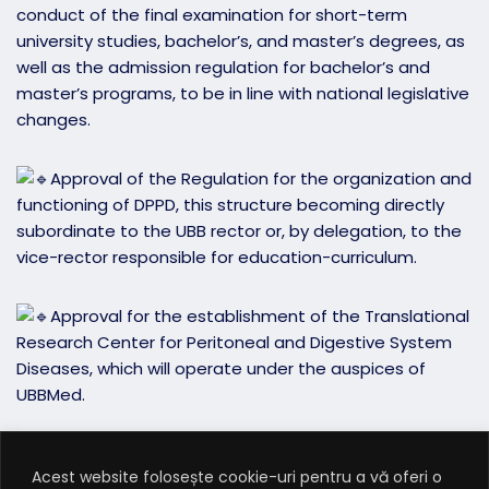
conduct of the final examination for short-term
university studies, bachelor’s, and master’s degrees, as
well as the admission regulation for bachelor’s and
master’s programs, to be in line with national legislative
changes.
Approval of the Regulation for the organization and
functioning of DPPD, this structure becoming directly
subordinate to the UBB rector or, by delegation, to the
vice-rector responsible for education-curriculum.
Approval for the establishment of the Translational
Research Center for Peritoneal and Digestive System
Diseases, which will operate under the auspices of
UBBMed.
Approval of the composition of the UBB Ethics
Acest website folosește cookie-uri pentru a vă oferi o
Committee. We congratulate the student members of