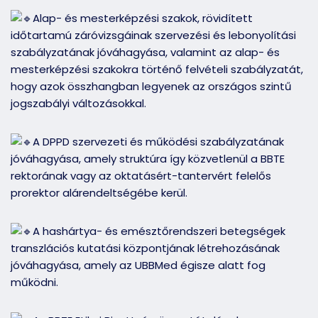
Alap- és mesterképzési szakok, rövidített
időtartamú záróvizsgáinak szervezési és lebonyolítási
szabályzatának jóváhagyása, valamint az alap- és
mesterképzési szakokra történő felvételi szabályzatát,
hogy azok összhangban legyenek az országos szintű
jogszabályi változásokkal.
A DPPD szervezeti és működési szabályzatának
jóváhagyása, amely struktúra így közvetlenül a BBTE
rektorának vagy az oktatásért-tantervért felelős
prorektor alárendeltségébe kerül.
A hashártya- és emésztőrendszeri betegségek
transzlációs kutatási központjának létrehozásának
jóváhagyása, amely az UBBMed égisze alatt fog
működni.