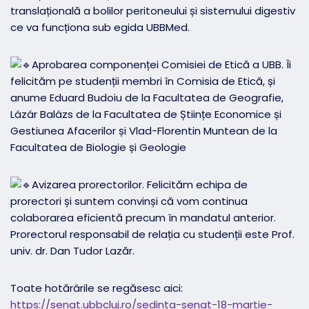
translațională a bolilor peritoneului și sistemului digestiv
ce va funcționa sub egida UBBMed.
Aprobarea componenței Comisiei de Etică a UBB. Îi
felicităm pe studenții membri în Comisia de Etică, și
anume Eduard Budoiu de la Facultatea de Geografie,
Lázár Balázs de la Facultatea de Științe Economice și
Gestiunea Afacerilor și Vlad-Florentin Muntean de la
Facultatea de Biologie și Geologie
Avizarea prorectorilor. Felicităm echipa de
prorectori și suntem convinși că vom continua
colaborarea eficientă precum în mandatul anterior.
Prorectorul responsabil de relația cu studenții este Prof.
univ. dr. Dan Tudor Lazăr.
Toate hotărârile se regăsesc aici:
https://senat.ubbcluj.ro/sedinta-senat-18-martie-