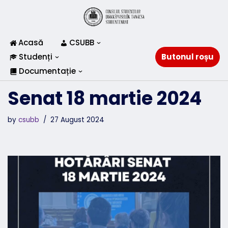
Skip
to
Acasă
CSUBB
content
Studenți
Butonul roșu
Documentație
Senat 18 martie 2024
by
csubb
27 August 2024