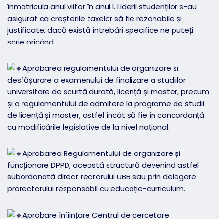
înmatricula anul viitor în anul I. Liderii studenților s-au
asigurat ca creșterile taxelor să fie rezonabile și
justificate, dacă există întrebări specifice ne puteți
scrie oricând.
Aprobarea regulamentului de organizare și
desfășurare a examenului de finalizare a studiilor
universitare de scurtă durată, licență și master, precum
și a regulamentului de admitere la programe de studii
de licență și master, astfel încât să fie în concordanță
cu modificările legislative de la nivel național.
Aprobarea Regulamentului de organizare și
funcționare DPPD, această structură devenind astfel
subordonată direct rectorului UBB sau prin delegare
prorectorului responsabil cu educație-curriculum.
Aprobare înființare Centrul de cercetare