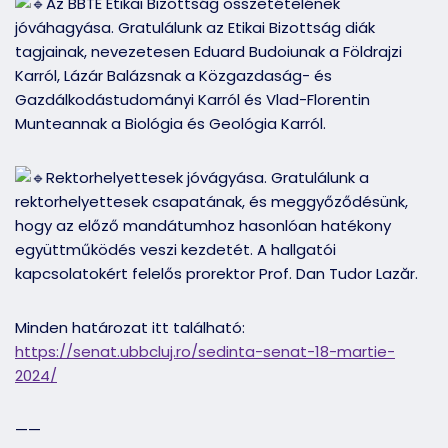
Az BBTE Etikai Bizottság összetételének
jóváhagyása. Gratulálunk az Etikai Bizottság diák
tagjainak, nevezetesen Eduard Budoiunak a Földrajzi
Karról, Lázár Balázsnak a Közgazdaság- és
Gazdálkodástudományi Karról és Vlad-Florentin
Munteannak a Biológia és Geológia Karról.
Rektorhelyettesek jóvágyása. Gratulálunk a
rektorhelyettesek csapatának, és meggyőződésünk,
hogy az előző mandátumhoz hasonlóan hatékony
együttműködés veszi kezdetét. A hallgatói
kapcsolatokért felelős prorektor Prof. Dan Tudor Lazăr.
Minden határozat itt található:
https://senat.ubbcluj.ro/sedinta-senat-18-martie-
2024/
——