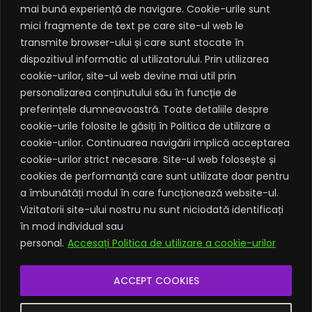
mai bună experiență de navigare. Cookie-urile sunt
the Ethics Committee, namely Eduard Budoiu from the
mici fragmente de text pe care site-ul web le
Faculty of Geography, Lázár Balázs from the Faculty of
transmite browser-ului și care sunt stocate în
Economics and Business Administration, and Vlad-
dispozitivul informatic al utilizatorului. Prin utilizarea
Florentin Muntean from the Faculty of Biology and
cookie-urilor, site-ul web devine mai util prin
Geology.
personalizarea conținutului său în funcție de
preferințele dumneavoastră. Toate detaliile despre
Approval of the vice-rectors. We congratulate the
cookie-urile folosite le găsiți în Politica de utilizare a
vice-rector team, and we are confident that we will
cookie-urilor. Continuarea navigării implică acceptarea
continue the efficient collaboration as in the previous
cookie-urilor strict necesare. Site-ul web folosește și
term. The vice-rector responsible for student relations
cookies de performanță care sunt utilizate doar pentru
is Prof. Dr. Dan Tudor Lazăr.
a îmbunătăți modul în care funcționează website-ul.
Vizitatorii site-ului nostru nu sunt niciodată identificați
All decisions can be found here:
în mod individual sau
https://senat.ubbcluj.ro/sedinta-senat-18-martie-
personal.
Accesați Politica de utilizare a cookie-urilor
2024/
ACCEPT COOKIES