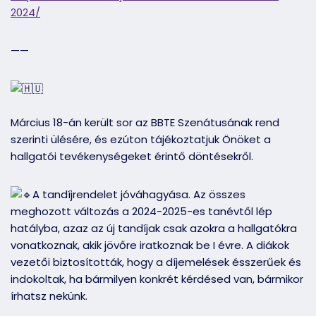
2024/
——
Március 18-án került sor az BBTE Szenátusának rend
szerinti ülésére, és ezúton tájékoztatjuk Önöket a
hallgatói tevékenységeket érintő döntésekről.
A tandíjrendelet jóváhagyása. Az összes
meghozott változás a 2024-2025-es tanévtől lép
hatályba, azaz az új tandíjak csak azokra a hallgatókra
vonatkoznak, akik jövőre iratkoznak be I évre. A diákok
vezetői biztosították, hogy a díjemelések ésszerűek és
indokoltak, ha bármilyen konkrét kérdésed van, bármikor
írhatsz nekünk.