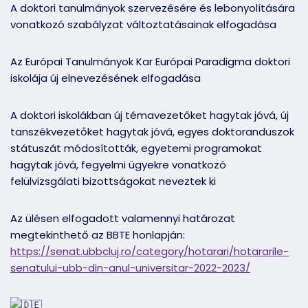
A doktori tanulmányok szervezésére és lebonyolítására
vonatkozó szabályzat változtatásainak elfogadása
Az Európai Tanulmányok Kar Európai Paradigma doktori
iskolája új elnevezésének elfogadása
A doktori iskolákban új témavezetőket hagytak jóvá, új
tanszékvezetőket hagytak jóvá, egyes doktoranduszok
státuszát módosították, egyetemi programokat
hagytak jóvá, fegyelmi ügyekre vonatkozó
felülvizsgálati bizottságokat neveztek ki
Az ülésen elfogadott valamennyi határozat
megtekinthető az BBTE honlapján:
https://senat.ubbcluj.ro/category/hotarari/hotararile-
senatului-ubb-din-anul-universitar-2022-2023/