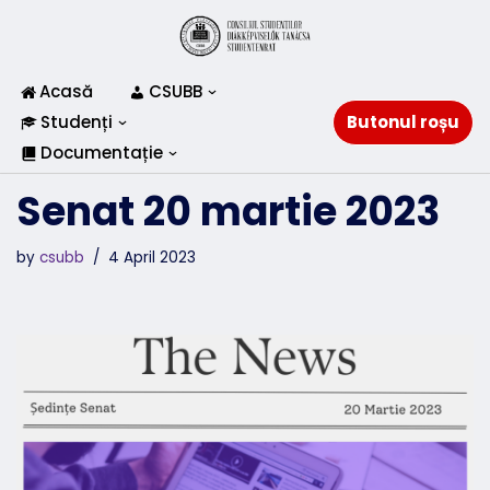
Skip
to
Acasă
CSUBB
content
Studenți
Butonul roșu
Documentație
Senat 20 martie 2023
by
csubb
4 April 2023