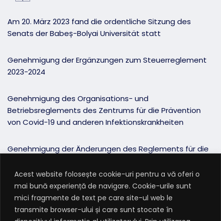
Am 20. März 2023 fand die ordentliche Sitzung des
Senats der Babeș-Bolyai Universität statt
Genehmigung der Ergänzungen zum Steuerreglement
2023-2024
Genehmigung des Organisations- und
Betriebsreglements des Zentrums für die Prävention
von Covid-19 und anderen Infektionskrankheiten
Genehmigung der Änderungen des Reglements für die
Organisation und Durchführung von Doktoratsstudien
Acest website folosește cookie-uri pentru a vă oferi o
mai bună experiență de navigare. Cookie-urile sunt
Die Änderung des Namens der Doktorandenschule
mici fragmente de text pe care site-ul web le
“Europäisches Paradigma” an der Fakultät für
transmite browser-ului și care sunt stocate în
Europäische Studien wurde genehmigt