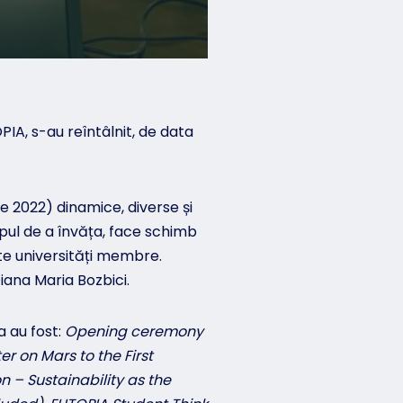
OPIA, s-au reîntâlnit, de data
e 2022) dinamice, diverse și
opul de a învăța, face schimb
lte universități membre.
iana Maria Bozbici.
a au fost:
Opening ceremony
 on Mars to the First
n – Sustainability as the