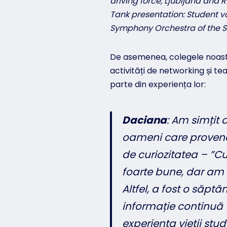
driving force, Ljubljana and 
Tank presentation: Student vo
Symphony Orchestra of the S
De asemenea, colegele noastre,
activități de networking și tea
parte din experiența lor:
Daciana
:
Am simțit 
oameni care proveneau
de curiozitatea – ”C
foarte bune, dar am 
Altfel, a fost o săp
informație continuă 
experiența vieții stu