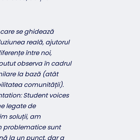
 care se ghidează
uziunea reală, ajutorul
iferențe între noi,
putut observa în cadrul
ilare la bază (atât
litatea comunității).
tation: Student voices
me legate de
im soluții, am
m problematice sunt
ă la un punct, dar a