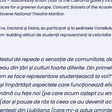
ROG – Sustainably smart (tour of the Cukrarna gallery in
ices for a greener Europe, Concert: Soloists of the Acad
lovene National Theatre Maribor
.
 Daciana și Diana, au participat și la ședințele Consiliulu
m-building alături de studenții reprezentanți ai celorlalte 9
destul de repede o senzație de comunitate, d
 din țări și culturi foarte diferite. Din prime
um se face reprezentare studențească la voi?”.
și împărtășit aspectele care funcționează efi
tămână cu fețe noi (pe care acum aștept cu en
(dar și pauze de râs la ceea ce au devenit ac
dențești din Ljubljana (care mi-a adus aminte 