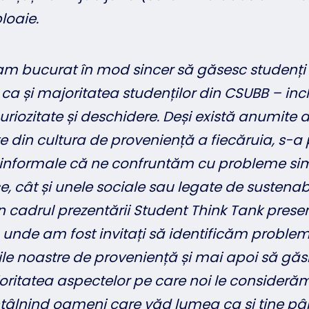
ploaie.
am bucurat în mod sincer să găsesc studenți
ca și majoritatea studenților din CSUBB – incl
 curiozitate și deschidere. Deși există anumite d
e din cultura de proveniență a fiecăruia, s-a 
și informale că ne confruntăm cu probleme sim
cât și unele sociale sau legate de sustenabi
în cadrul prezentării
Student Think Tank presen
, unde am fost invitați să identificăm proble
rile noastre de proveniență și mai apoi să găs
ritatea aspectelor pe care noi le consideră
tâlnind oameni care văd lumea ca și tine pân