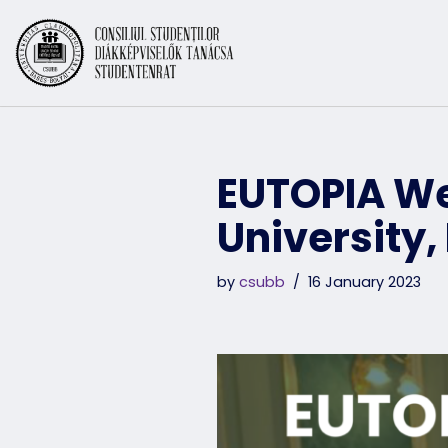
Skip
to
content
EUTOPIA We
University,
by
csubb
16 January 2023