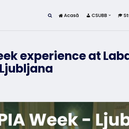
Acasă
CSUBB
St
ek experience at Lab
 Ljubljana