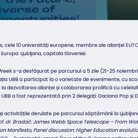
lles, cele 10 universități europene, membre ale alianței EUT
Europa: Ljubljana, capitala Sloveniei.
eek s-a desfășurat pe parcursul a 5 zile (21-25 noiembri
gația UBB a participat la o varietate de evenimente, cu sc
i la dezvoltarea alianței și colaborarea prolifică cu celela
BB a fost reprezentată prin 2 delegați: Daciana Pop și D
 activitățile derulate pe parcursul săptămânii la Ljubljan
rof. dr. Bradač: James Webb Space Telescope – From Water
ion Manifesto, Panel discussion: Higher Education evolutio