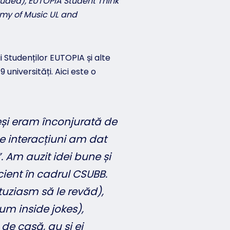
cluded), EUTOPIA Student Think
emy of Music UL and
i Studenților EUTOPIA și alte
 universități. Aici este o
eși eram înconjurată de
le interacțiuni am dat
 Am auzit idei bune și
cient în cadrul CSUBB.
tuziasm să le revăd),
um inside jokes),
de casă, au și ei