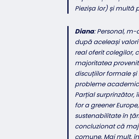
Piezișa lor) și multă 
Diana
: Personal, m-
după aceleași valori 
real oferit colegilor,
majoritatea provenit
discuțiilor formale 
probleme academice, 
Parțial surprinzător, 
for a greener Europe
sustenabilitate în ță
concluzionat că majo
comune. Mai mult, în