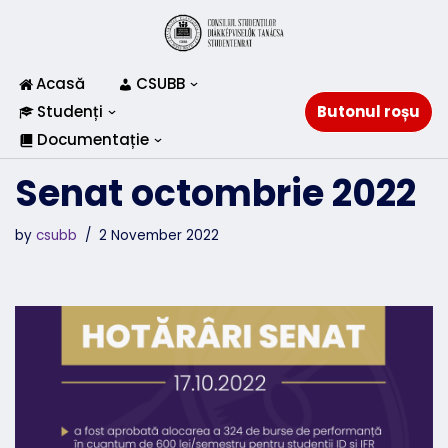
Skip
to
Acasă
CSUBB
content
Studenți
Butonul roșu
Documentație
Senat octombrie 2022
by
csubb
2 November 2022