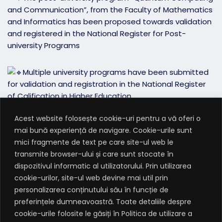
and Communication”, from the Faculty of Mathematics
and Informatics has been proposed towards validation
and registered in the National Register for Post-
university Programs
Multiple university programs have been submitted
for validation and registration in the National Register
of Calification in Higher Education
Acest website folosește cookie-uri pentru a vă oferi o
Other decisions targeted the modification of the
mai bună experiență de navigare. Cookie-urile sunt
status of certain PhD students (from budget with
mici fragmente de text pe care site-ul web le
scholarship to budget without scholarship), the
transmite browser-ului și care sunt stocate în
replacement of one of the professors from the Ethics
dispozitivul informatic al utilizatorului. Prin utilizarea
Commission, modification of the Regulations regarding
cookie-urilor, site-ul web devine mai util prin
the regime of study documents and university
personalizarea conținutului său în funcție de
documents in the Babeș-Bolyai University and the
preferințele dumneavoastră. Toate detaliile despre
endorsement of certain professors’ requests to carry
cookie-urile folosite le găsiți în Politica de utilizare a
our didactic activities at other universities.