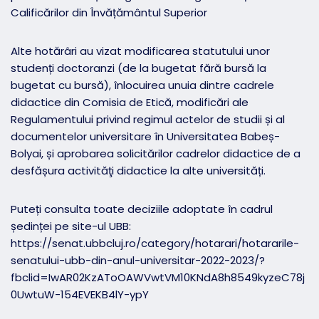
Calificărilor din Învățământul Superior
Alte hotărâri au vizat modificarea statutului unor
studenți doctoranzi (de la bugetat fără bursă la
bugetat cu bursă), înlocuirea unuia dintre cadrele
didactice din Comisia de Etică, modificări ale
Regulamentului privind regimul actelor de studii și al
documentelor universitare în Universitatea Babeș-
Bolyai, și aprobarea solicitărilor cadrelor didactice de a
desfășura activităţi didactice la alte universități.
Puteți consulta toate deciziile adoptate în cadrul
ședinței pe site-ul UBB:
https://senat.ubbcluj.ro/category/hotarari/hotararile-
senatului-ubb-din-anul-universitar-2022-2023/?
fbclid=IwAR02KzAToOAWVwtVM10KNdA8h8549kyzeC78j
0UwtuW-154EVEKB4lY-ypY