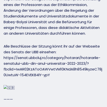
eines der Professoren aus der Ethikkommission,
Änderung der Verordnungen über die Regelung der
Studiendokumente und Universitätsdokumente in der
Babeș-Bolyai Universität und die Befürwortung für
einige Professoren, dass diese didaktische Aktivitäten
an anderen Universitäten durchführen können.
Alle Beschlüsse der Sitzung könnt ihr auf der Webseite
des Senats der UBB einsehen:
https://senat.ubbcluj.ro/category/hotarari/hotararile-
senatului-ubb-din-anul-universitar-2022-2023/?
fbclid=IwAR02KzAToOAWVwtVM10KNdA8h8549kyzeC78j
0UwtuW-154EVEKB4lY-ypY
———