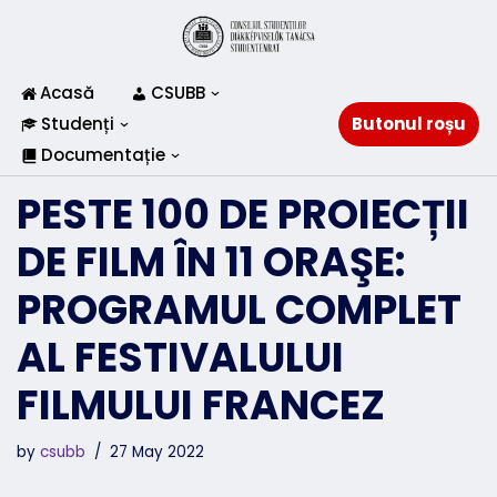
Skip
to
Acasă
CSUBB
content
Studenți
Butonul roșu
Documentație
PESTE 100 DE PROIECȚII
DE FILM ÎN 11 ORAŞE:
PROGRAMUL COMPLET
AL FESTIVALULUI
FILMULUI FRANCEZ
by
csubb
27 May 2022