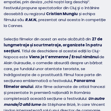
empatiei, prin deviza „ochii noștri larg deschiși”.
Festivalul propune spectatorilor din Cluj şi o întâlnire
deosebită cu regizorul
Cristian Mungiu
și echipa
filmului său
R.M.N.
, prezentat anul acesta în competiție
la Cannes.
Selecția filmelor din acest an este alcătuită din
27 de
lungmetraje și scurtmetraje, organizate în patru
secțiuni.
Titlul de deschidere al acestei ediții la Cluj-
Napoca este
Viens je t’emmenne / Eroul nimănui
de
Alain Guiraudie, o comedie absurdă despre un bărbat
care, pe fundalul unor atentate teroriste, se
îndrăgostește de o prostituată. Filmul face parte din
secțiunea emblematică a festivalului,
Panorama
filmelor anului
. Alte filme aclamate de criticii francezi
și prezentate în premieră națională în România
completează această secțiune a festivalului:
Un autre
monde/O altă lume
de Stéphane Brizé, în care Vincent
Lindon interpretează rolul unui director de companie