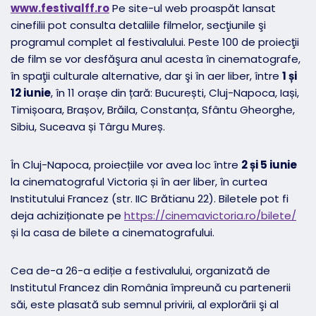
www.festivalff.ro
Pe site-ul web proaspăt lansat
cinefilii pot consulta detaliile filmelor, secţiunile şi
programul complet al festivalului. Peste 100 de proiecţii
de film se vor desfăşura anul acesta în cinematografe,
în spaţii culturale alternative, dar şi în aer liber, între
1 și
12 iunie
, în 11 orașe din țară: București, Cluj-Napoca, Iași,
Timișoara, Brașov, Brăila, Constanța, Sfântu Gheorghe,
Sibiu, Suceava și Târgu Mureș.
În Cluj-Napoca, proiecțiile vor avea loc între
2 și 5 iunie
la cinematograful Victoria și în aer liber, în curtea
Institutului Francez (str. IIC Brătianu 22). Biletele pot fi
deja achiziționate pe
https://cinemavictoria.ro/bilete/
și la casa de bilete a cinematografului.
Cea de-a 26-a ediție a festivalului, organizată de
Institutul Francez din România împreună cu partenerii
săi, este plasată sub semnul privirii, al explorării şi al