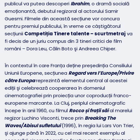
publicul va putea descoperi
Ibrahim
, o dramă socială
emoționantă, debutul regizoral al actorului Samir
Guesmi. Filmele din această secțiune vor concura
pentru premiul publicului, în vreme ce câștigătorul
secțiunii
Competiția Tinere talente – scurtmetraj
va
fi decis de un juriu compus din 3 tineri critici de film
români – Dora Leu, Călin Boto şi Andreea Chiper.
În contextul în care Franța deține președinția Consiliului
Uniunii Europene, secțiunea
Regard vers l’Europe/Privire
către Europa
reprezintă elementul central al acestei
ediții şi celebrează cooperarea în domeniul
cinematografiei prin proiecția unor coproducții franco-
europene marcante. La Cluj, periplul cinematografic
începe în anii 1960, cu filmul
Rocco și frații săi
al marelui
regizor Luchino Visconti, trece prin
Breaking The
Waves/Abisul sufletului
(1996), în regia lui Lars Von Trier,
şi ajunge până în 2022, cu cel mai recent exemplu al