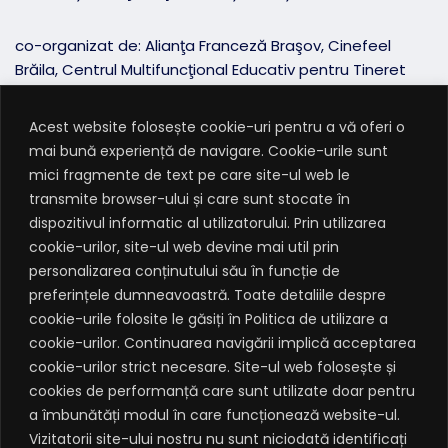
co-organizat de: Alianţa Franceză Braşov, Cinefeel
Brăila, Centrul Multifuncţional Educativ pentru Tineret
„Jean Constantin” Constanţa, Arta by Cityplex Sfântu
Gheorghe, Teatrul Naţional Radu Stanca Sibiu,
Acest website folosește cookie-uri pentru a vă oferi o
Universitatea Ştefan cel Mare Suceava, Asociaţia K’Arte
mai bună experiență de navigare. Cookie-urile sunt
Târgu Mureş
mici fragmente de text pe care site-ul web le
transmite browser-ului și care sunt stocate în
Prezentat de Orange
dispozitivul informatic al utilizatorului. Prin utilizarea
cookie-urilor, site-ul web devine mai util prin
personalizarea conținutului său în funcție de
Partener: Groupama
preferințele dumneavoastră. Toate detaliile despre
cookie-urile folosite le găsiți în Politica de utilizare a
Parteneri media: TV5Monde, RFI România, Phoenix
cookie-urilor. Continuarea navigării implică acceptarea
Media, Radio România Cultural, Radio România
cookie-urilor strict necesare. Site-ul web folosește și
Internaţional, Observator cultural, LiterNet, Ziarul
cookies de performanță care sunt utilizate doar pentru
Metropolis, IQads, Literomania, Films in Frame, The
a îmbunătăți modul în care funcționează website-ul.
Shape of Eye, Code Noir Style, Munteanu, This is fruit,
Vizitatorii site-ului nostru nu sunt niciodată identificați
Europa FM