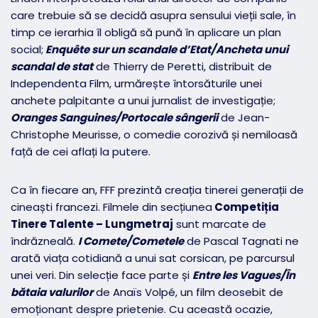
care trebuie să se decidă asupra sensului vieții sale, în
timp ce ierarhia îl obligă să pună în aplicare un plan
social;
Enquête sur un scandale d’Etat/Ancheta unui
scandal de stat
de Thierry de Peretti, distribuit de
Independenta Film, urmărește întorsăturile unei
anchete palpitante a unui jurnalist de investigație;
Oranges Sanguines/Portocale sângerii
de Jean-
Christophe Meurisse, o comedie corozivă și nemiloasă
față de cei aflați la putere.
Ca în fiecare an, FFF prezintă creația tinerei generații de
cineaști francezi. Filmele din secțiunea
Competiția
Tinere Talente – Lungmetraj
sunt marcate de
îndrăzneală.
I Comete/Cometele
de Pascal Tagnati ne
arată viața cotidiană a unui sat corsican, pe parcursul
unei veri. Din selecție face parte și
Entre les Vagues/În
bătaia valurilor
de Anaïs Volpé, un film deosebit de
emoționant despre prietenie. Cu această ocazie,