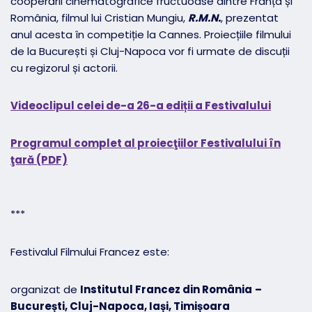
cooperării cinematografice fructuoase dintre Franța și
România, filmul lui Cristian Mungiu,
R.M.N.
, prezentat
anul acesta în competiție la Cannes. Proiecțiile filmului
de la București și Cluj-Napoca vor fi urmate de discuții
cu regizorul și actorii.
Videoclipul celei de-a 26-a ediții a Festivalului
Programul complet al proiecţiilor Festivalului în
ţară (PDF)
***
Festivalul Filmului Francez este:
organizat de
Institutul Francez din România
–
București, Cluj-Napoca, Iași, Timișoara