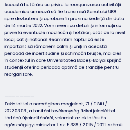
Această hotărâre cu privire la reorganizarea activității
academice urmează să fie transmisă Senatului UBB
spre dezbatere și aprobare în proxima ședință din data
de 14 martie 2022. Vom reveni cu detalii și informații cu
privire la eventuale modificări și hotărâri, atât de la nivel
local, cât și național. Reamintim faptul că este
important să rămânem calmi și uniți în această
perioadă de incertitudine și schimbări bruște, mai ales
în contextul în care Universitatea Babeș-Bolyai sprijină
studenții oferind perioada optimă de tranziție pentru
reorganizare.
————————
Tekintettel a nemrégiben megjelent, 71 / DGIU /
2022.03.08., a tanítási tevékenység fizikai jelenléttel
történő újraindításáról, valamint az oktatási és
egészségügyi miniszter 1. sz. 5.338 / 2.015 / 2021. számú