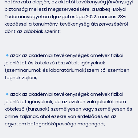
határozata alapján, az oktatói tevékenység járványügyi
biztonság melletti megszervezésére, a Babeș-Bolyai
Tudományegyetem Igazgatósága 2022. március 28-i
kezdéssel a tanulmányi tevékenység átszervezéséről
dönt az alábbiak szerint:
azok az akadémiai tevékenységek amelyek fizikai
jelenlétet és kötelező részvételt igényelnek
(szemináriumok és laboratóriumok)szem től szemben
fognak zajlani;
azok az akadémiai tevékenységek amelyek fizikai
jelenlétet igényelnek, de az ezeken való jelenlét nem
kötelező (kurzusok) személyesen vagy személyesen és
online zajlanak, ahol ezekre van érdeklődés és az
egyetem befogadóképessége megengedi;