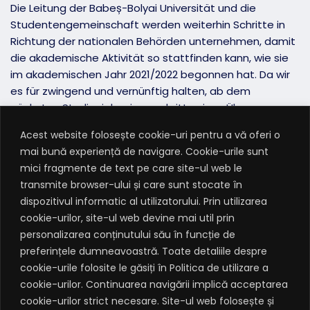
Die Leitung der Babeș-Bolyai Universität und die
Studentengemeinschaft werden weiterhin Schritte in
Richtung der nationalen Behörden unternehmen, damit
die akademische Aktivität so stattfinden kann, wie sie
im akademischen Jahr 2021/2022 begonnen hat. Da wir
es für zwingend und vernünftig halten, ab dem
nächsten Studienjahr einen schrittweisen Übergang von
der Online- zur hybriden Ausbildung, zu Prüfungen in der
Acest website folosește cookie-uri pentru a vă oferi o
Prüfungszeit und zum Studiumabschluss im physischen
mai bună experiență de navigare. Cookie-urile sunt
Format und dann zur Präsenzausbildung zu haben.
mici fragmente de text pe care site-ul web le
transmite browser-ului și care sunt stocate în
dispozitivul informatic al utilizatorului. Prin utilizarea
Dieser Beschluss zur Neuordnung des akademischen
cookie-urilor, site-ul web devine mai util prin
Betriebs soll dem Universitätssenat in der nächsten
personalizarea conținutului său în funcție de
Sitzung am 14. März 2022 zur Beratung und
preferințele dumneavoastră. Toate detaliile despre
Genehmigung vorgelegt werden. Wir werden mit
cookie-urile folosite le găsiți în Politica de utilizare a
Einzelheiten und Informationen zu Änderungen und
cookie-urilor. Continuarea navigării implică acceptarea
Entscheidungen auf lokaler und nationaler Ebene
cookie-urilor strict necesare. Site-ul web folosește și