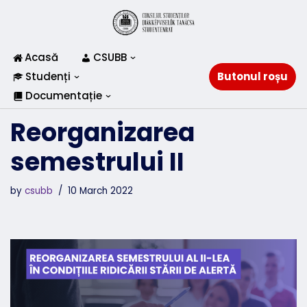
Skip
to
Acasă
CSUBB
content
Studenți
Butonul roșu
Documentație
Reorganizarea
semestrului II
by
csubb
10 March 2022