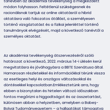
tanévben az akadémiai tevékenység a megkezdett
módon folyhasson. Feltétlenül szükségesnek és
racionálisnak tartjuk az online oktatásról a hibrid
oktatásra való fokozatos átállást, a személyesen
történő vizsgáztatást és a fizikai jelenléttel történő
tanulmányok elvégzését, majd a következő tanévtől a
személyes oktatást.
Az akadémiai tevékenység átszervezéséről szóló
határozat a következő, 2022. március 14-i ülésén kerül
megvitatásra és jóváhagyásra a BBTE Szenátusa által.
Hamarosan részletekkel és információkkal térünk vissza
az esetleges helyi és országos változásokkal és
döntésekkel kapcsolatban.Emlékeztetünk arra, hogy
ebben a bizonytalan és hirtelen változó időszakban
fontos megőrizni a higgadtságot és az összetartást,
különösen abban a helyzetben, amelyben a Babeș-
Bolyai Tudományegyetem – a hallgatókat támogatva