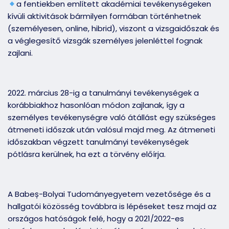
a fentiekben említett akadémiai tevékenységeken
kívüli aktivitások bármilyen formában történhetnek
(személyesen, online, hibrid), viszont a vizsgaidőszak és
a véglegesítő vizsgák személyes jelenléttel fognak
zajlani.
2022. március 28-ig a tanulmányi tevékenységek a
korábbiakhoz hasonlóan módon zajlanak, így a
személyes tevékenységre való átállást egy szükséges
átmeneti időszak után valósul majd meg. Az átmeneti
időszakban végzett tanulmányi tevékenységek
pótlásra kerülnek, ha ezt a törvény előírja.
A Babeș-Bolyai Tudományegyetem vezetősége és a
hallgatói közösség továbbra is lépéseket tesz majd az
országos hatóságok felé, hogy a 2021/2022-es