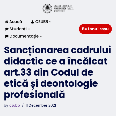
Skip
to
Acasă
CSUBB
content
Studenți
Butonul roșu
Documentație
Sancționarea cadrului
didactic ce a încălcat
art.33 din Codul de
etică și deontologie
profesională
by
csubb
11 December 2021