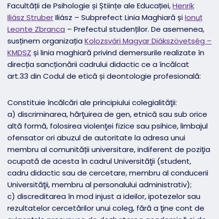
Facultății de Psihologie și Științe ale Educației,
Henrik
Iliász Struber
Iliász – Subprefect Linia Maghiară și
Ionuț
Leonte Zbranca
– Prefectul studenților. De asemenea,
susținem organizația
Kolozsvári Magyar Diákszövetség –
KMDSZ
și linia maghiară privind demersurile realizate în
direcția sancționării cadrului didactic ce a încălcat
art.33 din Codul de etică și deontologie profesională:
Constituie încălcări ale principiului colegialităţii:
a) discriminarea, hărţuirea de gen, etnică sau sub orice
altă formă, folosirea violenţei fizice sau psihice, limbajul
ofensator ori abuzul de autoritate la adresa unui
membru al comunității universitare, indiferent de poziţia
ocupată de acesta în cadrul Universităţii (student,
cadru didactic sau de cercetare, membru al conducerii
Universităţii, membru al personalului administrativ);
c) discreditarea în mod injust a ideilor, ipotezelor sau
rezultatelor cercetărilor unui coleg, fără a ţine cont de