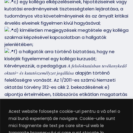
c) egy kolléga elképzeléseinek, hipotéziseinek vagy
kutatási eredményeinek tisztességtelen lejáratása, a
tudományos vita követelményeinek és az árnyalt kritikai
érvelés elveinek figyelmen kívül hagyásával;
d) kíméletlen megjegyzések megtétele egy kolléga
szakmai képzésével kapcsolatban a hallgatók
jelenlétében;
f) a hallgatók arra történő biztatása, hogy ne
kísérjék figyelemmel egy kolléga kurzusát;
Kérvényezzük, a pedagógus 𝐴 𝑓𝑒𝑙𝑠𝑜̋𝑜𝑘𝑡𝑎𝑡𝑎́𝑠𝑏𝑎𝑛 𝑡𝑒𝑣𝑒́𝑘𝑒𝑛𝑦𝑘𝑒𝑑𝑜̋
𝑜𝑘𝑡𝑎𝑡𝑜́- 𝑒́𝑠 𝑘𝑢𝑡𝑎𝑡𝑜́𝑠𝑧𝑒𝑚𝑒́𝑙𝑦𝑧𝑒𝑡 𝑗𝑜𝑔𝑎́𝑙𝑙𝑎́𝑠𝑎 alapján történő
felelősségre vonását. Az 1/2011-es számú Nemzeti
oktatási törvény 312-es cikk 2. bekezdésének e)
alpontja értelmében, többszörös etikátlan magatartás
tanúsítására hivatkozva, a 𝗺𝘂𝗻𝗸𝗮𝘀𝘇𝗲𝗿𝘇𝗼̋𝗱𝗲́𝘀 𝗳𝗲𝗴𝘆𝗲𝗹𝗺𝗶
𝗼𝗸𝗼𝗸𝗯𝗼́𝗹 𝘃𝗮𝗹𝗼́ 𝗳𝗲𝗹𝗯𝗼𝗻𝘁𝗮́𝘀𝗮́𝘁 𝘀𝘇𝗼𝗿𝗴𝗮𝗹𝗺𝗮𝘇𝘇𝘂𝗸.
Acest website folosește cookie-uri pentru a vă oferi o
A KMDSZ álláspontja – ezen és hasonló esetekben
mai bună experiență de navigare. Cookie-urile sunt
egyaránt – a következő: az egyetemi képviselők
mici fragmente de text pe care site-ul web le
segítségével lehet lépéseket tenni mindaddig, amíg a
transmite browser-ului și care sunt stocate în