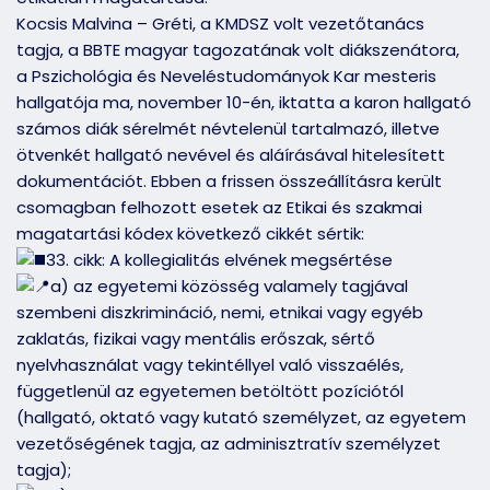
Kocsis Malvina – Gréti, a KMDSZ volt vezetőtanács
tagja, a BBTE magyar tagozatának volt diákszenátora,
a Pszichológia és Neveléstudományok Kar mesteris
hallgatója ma, november 10-én, iktatta a karon hallgató
számos diák sérelmét névtelenül tartalmazó, illetve
ötvenkét hallgató nevével és aláírásával hitelesített
dokumentációt. Ebben a frissen összeállításra került
csomagban felhozott esetek az Etikai és szakmai
magatartási kódex következő cikkét sértik:
33. cikk: A kollegialitás elvének megsértése
a) az egyetemi közösség valamely tagjával
szembeni diszkrimináció, nemi, etnikai vagy egyéb
zaklatás, fizikai vagy mentális erőszak, sértő
nyelvhasználat vagy tekintéllyel való visszaélés,
függetlenül az egyetemen betöltött pozíciótól
(hallgató, oktató vagy kutató személyzet, az egyetem
vezetőségének tagja, az adminisztratív személyzet
tagja);