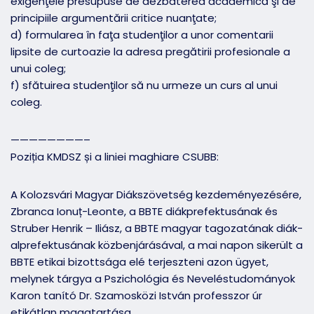
exigenţele presupuse de dezbaterea academică şi de
principiile argumentării critice nuanţate;
d) formularea în faţa studenţilor a unor comentarii
lipsite de curtoazie la adresa pregătirii profesionale a
unui coleg;
f) sfătuirea studenţilor să nu urmeze un curs al unui
coleg.
————————–
Poziția KMDSZ și a liniei maghiare CSUBB:
A Kolozsvári Magyar Diákszövetség kezdeményezésére,
Zbranca Ionuț-Leonte, a BBTE diákprefektusának és
Struber Henrik – Iliász, a BBTE magyar tagozatának diák-
alprefektusának közbenjárásával, a mai napon sikerült a
BBTE etikai bizottsága elé terjeszteni azon ügyet,
melynek tárgya a Pszichológia és Neveléstudományok
Karon tanító Dr. Szamosközi István professzor úr
etikátlan magatartása.